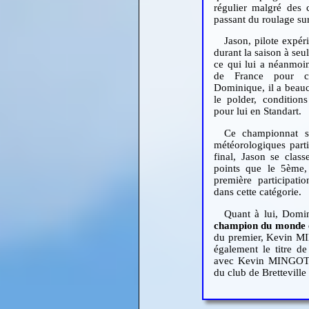
régulier malgré des c
passant du roulage sur
Jason, pilote expér
durant la saison à seu
ce qui lui a néanmoin
de France pour c
Dominique, il a beauc
le polder, condition
pour lui en Standart.
Ce championnat s’
météorologiques parti
final, Jason se cla
points que le 5ème,
première participati
dans cette catégorie.
Quant à lui, Domin
champion du monde e
du premier, Kevin MIN
également le titre d
avec Kevin MINGOT
du club de Bretteville