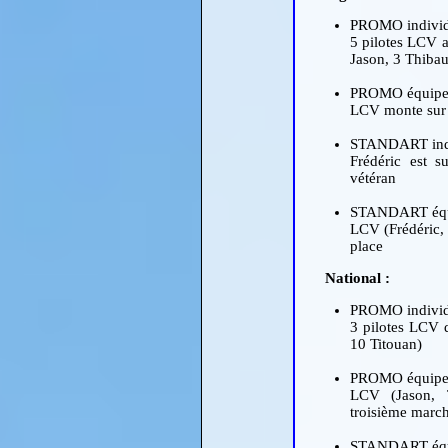
PROMO individ
5 pilotes LCV a
Jason, 3 Thibau
PROMO équipe
LCV monte sur 
STANDART indi
Frédéric est s
vétéran
STANDART équ
LCV (Frédéric, 
place
National :
PROMO individ
3 pilotes LCV d
10 Titouan)
PROMO équipe
LCV (Jason, T
troisième marc
STANDART équ