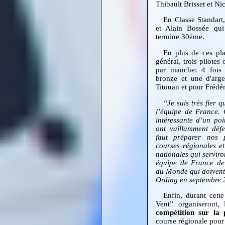
Thibault Brisset et Ni
En Classe Standart
et Alain Bossée qui
termine 30ème.
En plus de ces pla
général, trois pilotes
par manche: 4 fois
bronze et une d'arg
Titouan et pour Frédér
“Je suis très fier 
l’équipe de France. 
intéressante d’un poi
ont vaillamment déf
faut préparer nos p
courses régionales et
nationales qui serviro
équipe de France de
du Monde qui doivent 
Ording en septembre 
Enfin, durant cett
Vent” organiseront
compétition sur la
course régionale pour l