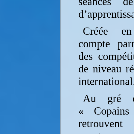
séances d
d’apprentiss
Créée en
compte parm
des compéti
de niveau ré
international
Au gré d
« Copain
retrouven