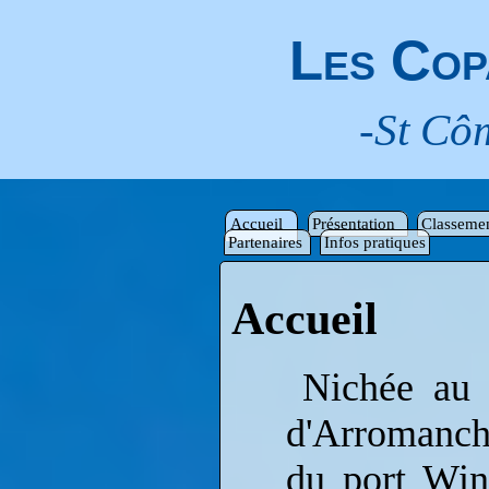
Les Cop
-St Cô
Accueil
Présentation
Classeme
Partenaires
Infos pratiques
Accueil
Nichée au 
d'Arromanch
du port Win