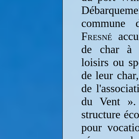
Débarquemen
commune
Fresné
accue
de char à v
loisirs ou sp
de leur char
de l'associa
du Vent ».
structure éco
pour vocati