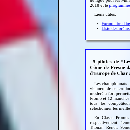
de ligue pour les Min
2018 et le
programme
Liens utiles:
Formulaire d'in
Liste des préins
5 pilotes de “Le
Côme de Fresné d
d'Europe de Char à
Les championnats d
viennent de se termine
modéré à fort permett
Promo et 12 manches e
tous les compétiteu
sélectionner les meille
En Classe Promo, 
respectivement 4èm
Titouan Renet, 9èm